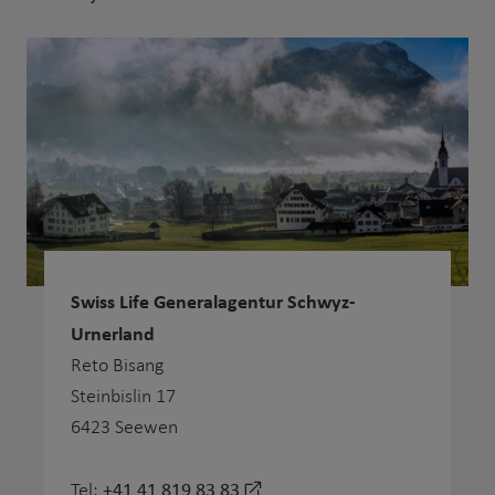
Swiss Life Generalagentur Schwyz-
Urnerland
Reto Bisang
Steinbislin 17
6423 Seewen
+41 41 819 83 83
Tel: