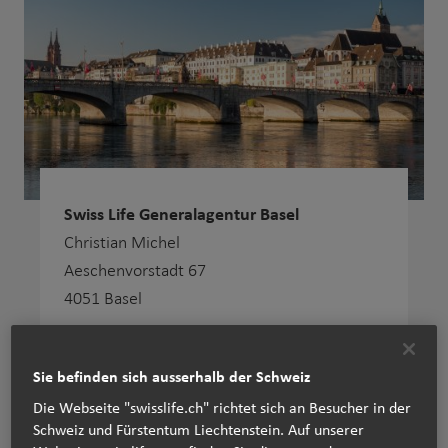
Swiss Life Generalagentur Basel
Christian Michel
Aeschenvorstadt 67
4051 Basel
+41 61 227 88 33
Tel:
Sie befinden sich ausserhalb der Schweiz
Die Webseite "swisslife.ch" richtet sich an Besucher in der
www.swisslife.ch/basel
Schweiz und Fürstentum Liechtenstein. Auf unserer