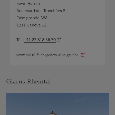
Kévin Harran
Boulevard des Tranchées 8
Case postale 388
1211 Genève 12
+41 22 818 36 70
Tél:
www.swisslife.ch/geneve-rive-gauche
Glarus-Rheintal