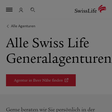
Link-
Navigation
Metanavigation
Logo
Navigation
Suche
Login
überspringen
Alle Agenturen
Alle Swiss Life
Generalagenturen
Agentur in Ihrer Nähe finden
Gerne beraten wir Sie persönlich in der