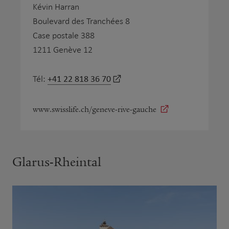
Kévin Harran
Boulevard des Tranchées 8
Case postale 388
1211 Genève 12
+41 22 818 36 70
Tél:
www.swisslife.ch/geneve-rive-gauche
Glarus-Rheintal