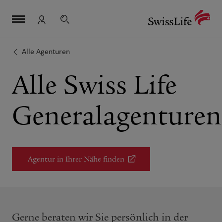
Link-
Navigation
Metanavigation
Logo
Navigation
Suche
Login
überspringen
Alle Agenturen
Alle Swiss Life
Generalagenturen
Agentur in Ihrer Nähe finden
Gerne beraten wir Sie persönlich in der