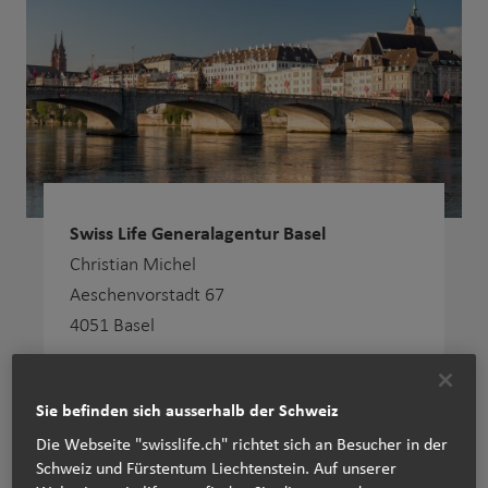
Swiss Life Generalagentur Basel
Christian Michel
Aeschenvorstadt 67
4051 Basel
+41 61 227 88 33
Tel:
Sie befinden sich ausserhalb der Schweiz
Die Webseite "swisslife.ch" richtet sich an Besucher in der
www.swisslife.ch/basel
Schweiz und Fürstentum Liechtenstein. Auf unserer