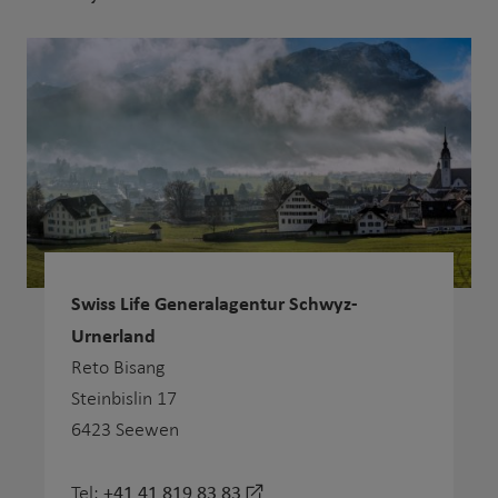
Swiss Life Generalagentur Schwyz-
Urnerland
Reto Bisang
Steinbislin 17
6423 Seewen
+41 41 819 83 83
Tel: