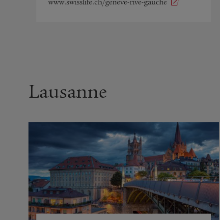
www.swisslife.ch/geneve-rive-gauche
Lausanne