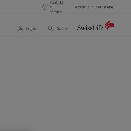
Kontakt
&
Länder-
Agentur in Ihrer Nähe
de
Sprachwahl
Homepag
Service
Auswahl
Auswahl
Login
Suche
Logo
Metanavigation