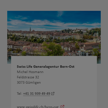
Swiss Life Generalagentur Bern-Ost
Michel Hosmann
Feldstrasse 32
3073 Gümligen
+41 31 939 49 49
Tel:
www.swisslife.ch/bern-ost