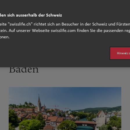
den sich ausserhalb der Schweiz
ite "swisslife.ch" richtet sich an Besucher in der Schweiz und Fürst
ir Sie persönlich in der Agentur 
tein. Auf unserer Webseite swisslife.com finden Sie die passenden re
onen.​
Hinweis s
Baden