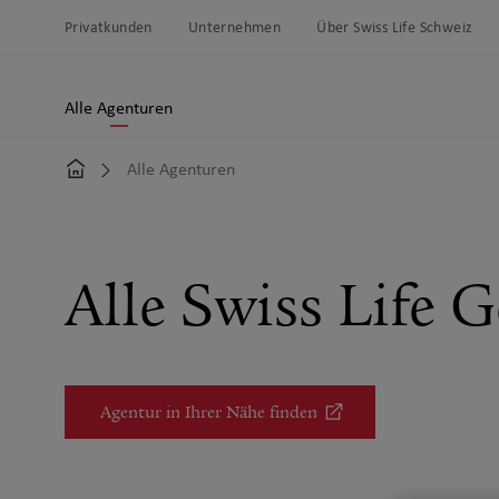
Link-
Navigation
Hauptnavigation
Privatkunden
Unternehmen
Über Swiss Life Schweiz
Navigation
überspringen
Alle Agenturen
Alle Agenturen
Alle
Agenturen
Alle Swiss Life 
Agentur in Ihrer Nähe finden