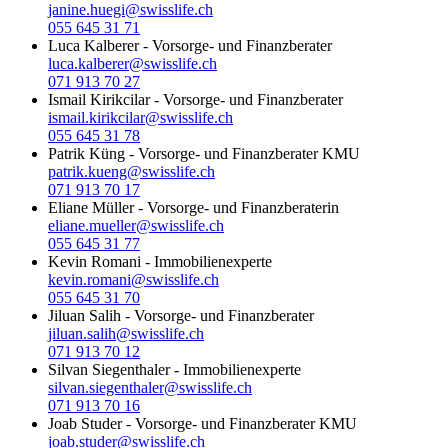
janine.huegi@swisslife.ch
055 645 31 71
Luca Kalberer
-
Vorsorge- und Finanzberater
luca.kalberer@swisslife.ch
071 913 70 27
Ismail Kirikcilar
-
Vorsorge- und Finanzberater
ismail.kirikcilar@swisslife.ch
055 645 31 78
Patrik Küng
-
Vorsorge- und Finanzberater KMU
patrik.kueng@swisslife.ch
071 913 70 17
Eliane Müller
-
Vorsorge- und Finanzberaterin
eliane.mueller@swisslife.ch
055 645 31 77
Kevin Romani
-
Immobilienexperte
kevin.romani@swisslife.ch
055 645 31 70
Jiluan Salih
-
Vorsorge- und Finanzberater
jiluan.salih@swisslife.ch
071 913 70 12
Silvan Siegenthaler
-
Immobilienexperte
silvan.siegenthaler@swisslife.ch
071 913 70 16
Joab Studer
-
Vorsorge- und Finanzberater KMU
joab.studer@swisslife.ch