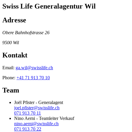
Swiss Life Generalagentur Wil
Adresse
Obere Bahnhofstrasse 26
9500
Wil
Kontakt
Email:
ga.wil@swisslife.ch
Phone:
+41 71 913 70 10
Team
Joël Pfister
-
Generalagent
joel.pfister@swisslife.ch
071 913 70 11
Nino Aerni
-
Teamleiter Verkauf
nino.aerni@swisslife.ch
071 913 70 22