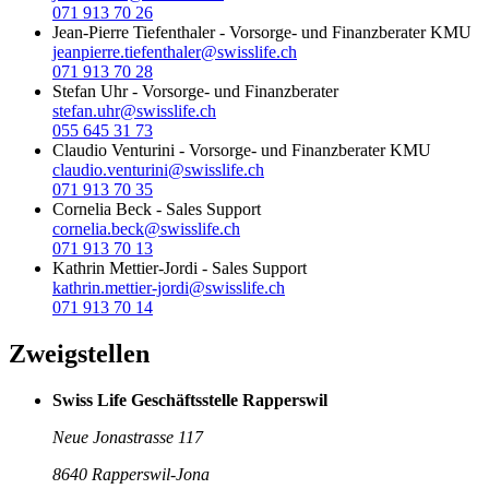
071 913 70 26
Jean-Pierre Tiefenthaler
-
Vorsorge- und Finanzberater KMU
jeanpierre.tiefenthaler@swisslife.ch
071 913 70 28
Stefan Uhr
-
Vorsorge- und Finanzberater
stefan.uhr@swisslife.ch
055 645 31 73
Claudio Venturini
-
Vorsorge- und Finanzberater KMU
claudio.venturini@swisslife.ch
071 913 70 35
Cornelia Beck
-
Sales Support
cornelia.beck@swisslife.ch
071 913 70 13
Kathrin Mettier-Jordi
-
Sales Support
kathrin.mettier-jordi@swisslife.ch
071 913 70 14
Zweigstellen
Swiss Life Geschäftsstelle Rapperswil
Neue Jonastrasse 117
8640 Rapperswil-Jona