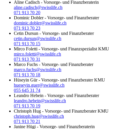
Aline Cadisch
-
Vorsorge- und Finanzberaterin
aline.cadisch@swisslife.ch
071 913 70 20
Dominic Dobler
-
Vorsorge- und Finanzberater
dominic.dobler@swisslife.ch
071 913 70 23
Cetin Dursun
-
Vorsorge- und Finanzberater
cetin.dursun@swisslife.ch
071 913 70 15
Mirco Foletti
-
Vorsorge- und Finanzspezialist KMU
mirco.foletti@swisslife.ch
071 913 70 31
Marco Fuchs
-
Vorsorge- und Finanzberater
marco.fuchs@swisslife.ch
071 913 70 18
Hüseyin Gür
-
Vorsorge- und Finanzberater KMU
hueseyin.guer@swisslife.ch
055 645 31 74
Leandro Hebein
-
Vorsorge- und Finanzberater
leandro.hebein@swisslife.ch
071 913 70 19
Christoph Hug
-
Vorsorge- und Finanzberater KMU
christoph.hug@swisslife.ch
071 913 70 21
Janine Hügi
-
Vorsorge- und Finanzberaterin