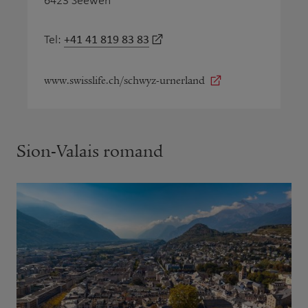
6423 Seewen
+41 41 819 83 83
Tel:
www.swisslife.ch/schwyz-urnerland
Sion-Valais romand