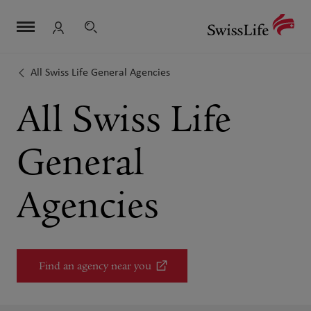
Skip
Navigation
Meta
Logo
links
navigation
Search
Login
navigation
All Swiss Life General Agencies
All Swiss Life
General
Agencies
Find an agency near you