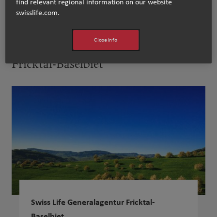
find relevant regional information on our website
swisslife.com.
www.swisslife.ch/basel
Close info
Fricktal-Baselbiet
Swiss Life Generalagentur Fricktal-
Baselbiet