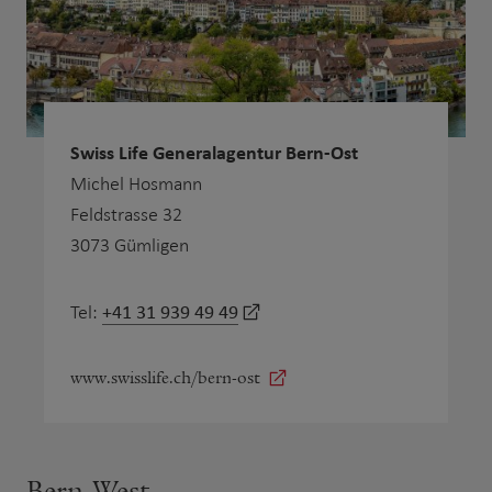
Swiss Life Generalagentur Bern-Ost
Michel Hosmann
Feldstrasse 32
3073 Gümligen
+41 31 939 49 49
Tel:
www.swisslife.ch/bern-ost
Bern-West