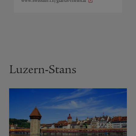
www.swisslife.ch/glarus-rheintal
Luzern-Stans