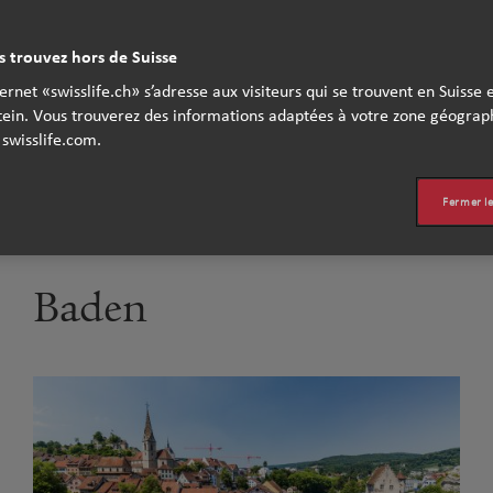
 trouvez hors de Suisse
ternet «swisslife.ch» s’adresse aux visiteurs qui se trouvent en Suisse 
s un plaisir de vous conseiller e
tein. Vous trouverez des informations adaptées à votre zone géograp
 swisslife.com.
 proche de chez vous.
Fermer l
Baden