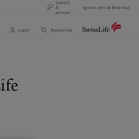
Contact
&
Sélection
Agence près de chez vous
fr
Changer
Sélection
services
de
la
de
pays
langue
pages
Login
Recherche
d’accueil
Logo
Meta
navigation
ife