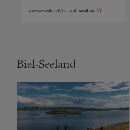
www.swisslife.ch/fricktal-baselbiet
Biel-Seeland