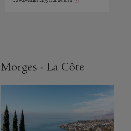
www.swisslife.ch/graubuenden
Morges - La Côte