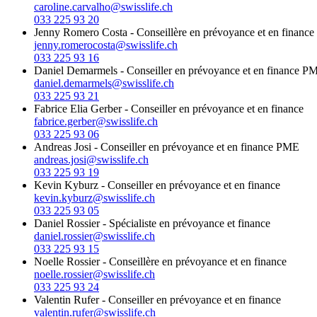
caroline.carvalho@swisslife.ch
033 225 93 20
Jenny Romero Costa
-
Conseillère en prévoyance et en finance
jenny.romerocosta@swisslife.ch
033 225 93 16
Daniel Demarmels
-
Conseiller en prévoyance et en finance P
daniel.demarmels@swisslife.ch
033 225 93 21
Fabrice Elia Gerber
-
Conseiller en prévoyance et en finance
fabrice.gerber@swisslife.ch
033 225 93 06
Andreas Josi
-
Conseiller en prévoyance et en finance PME
andreas.josi@swisslife.ch
033 225 93 19
Kevin Kyburz
-
Conseiller en prévoyance et en finance
kevin.kyburz@swisslife.ch
033 225 93 05
Daniel Rossier
-
Spécialiste en prévoyance et finance
daniel.rossier@swisslife.ch
033 225 93 15
Noelle Rossier
-
Conseillère en prévoyance et en finance
noelle.rossier@swisslife.ch
033 225 93 24
Valentin Rufer
-
Conseiller en prévoyance et en finance
valentin.rufer@swisslife.ch