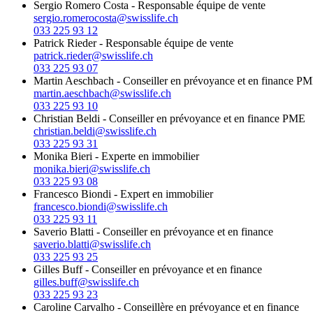
Sergio Romero Costa
-
Responsable équipe de vente
sergio.romerocosta@swisslife.ch
033 225 93 12
Patrick Rieder
-
Responsable équipe de vente
patrick.rieder@swisslife.ch
033 225 93 07
Martin Aeschbach
-
Conseiller en prévoyance et en finance P
martin.aeschbach@swisslife.ch
033 225 93 10
Christian Beldi
-
Conseiller en prévoyance et en finance PME
christian.beldi@swisslife.ch
033 225 93 31
Monika Bieri
-
Experte en immobilier
monika.bieri@swisslife.ch
033 225 93 08
Francesco Biondi
-
Expert en immobilier
francesco.biondi@swisslife.ch
033 225 93 11
Saverio Blatti
-
Conseiller en prévoyance et en finance
saverio.blatti@swisslife.ch
033 225 93 25
Gilles Buff
-
Conseiller en prévoyance et en finance
gilles.buff@swisslife.ch
033 225 93 23
Caroline Carvalho
-
Conseillère en prévoyance et en finance