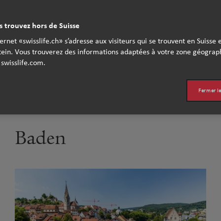
 trouvez hors de Suisse
ternet «swisslife.ch» s’adresse aux visiteurs qui se trouvent en Suisse 
s un plaisir de vous conseiller e
tein. Vous trouverez des informations adaptées à votre zone géograp
 swisslife.com.
 proche de chez vous.
Fermer l
Baden