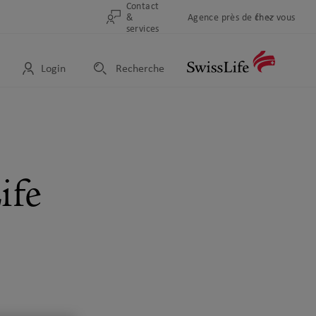
Contact
&
Sélection
Agence près de chez vous
fr
Changer
Sélection
services
de
la
de
pays
langue
pages
Login
Recherche
d’accueil
Logo
Meta
navigation
ife