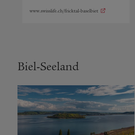
www.swisslife.ch/fricktal-baselbiet
Biel-Seeland