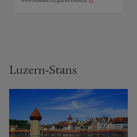
www.swisslife.ch/glarus-rheintal
Luzern-Stans