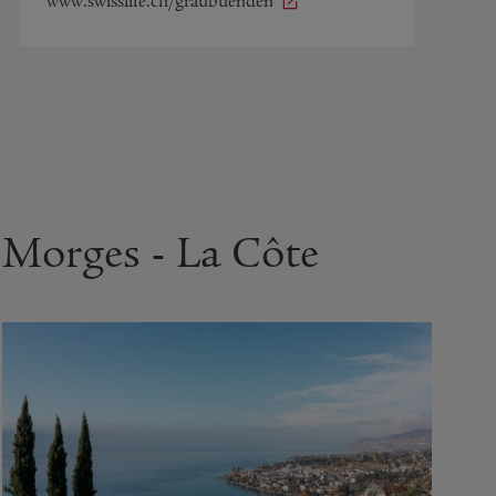
www.swisslife.ch/graubuenden
Morges - La Côte