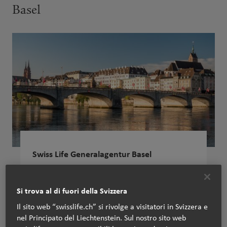
Basel
Swiss Life Generalagentur Basel
Christian Michel
Aeschenvorstadt 67
Si trova al di fuori della Svizzera
4051 Basel
Il sito web “swisslife.ch” si rivolge a visitatori in Svizzera e
nel Principato del Liechtenstein. Sul nostro sito web
+41 61 227 88 33
Tel: