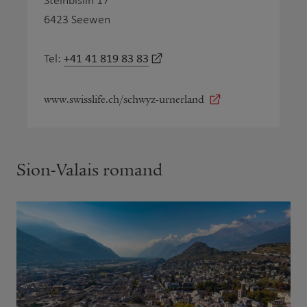
Steinbislin 17
6423 Seewen
+41 41 819 83 83
Tel:
www.swisslife.ch/schwyz-urnerland
Sion-Valais romand