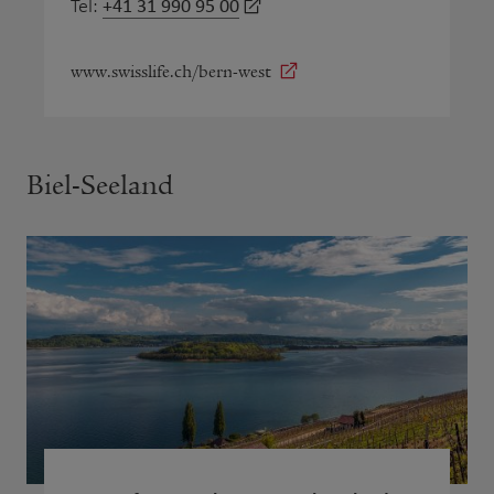
+41 31 990 95 00
Tel:
www.swisslife.ch/bern-west
Biel-Seeland