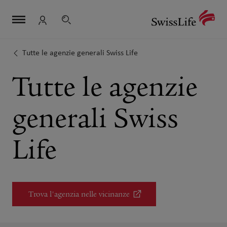
Salta
Navigazione
Meta
Logo
la
navigazione
Ricerca
Login
navigazione
dei
collegamenti
Tutte le agenzie generali Swiss Life
Tutte le agenzie
generali Swiss
Life
Trova l'agenzia nelle vicinanze