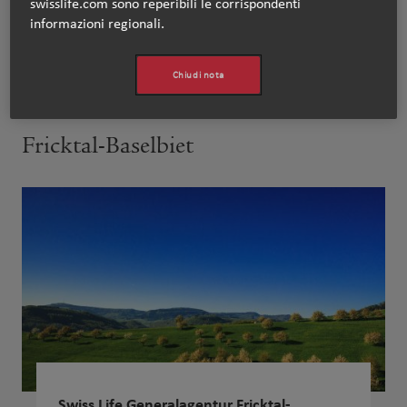
swisslife.com sono reperibili le corrispondenti
informazioni regionali.
www.swisslife.ch/basel
Chiudi nota
Fricktal-Baselbiet
Swiss Life Generalagentur Fricktal-