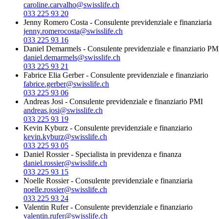
caroline.carvalho@swisslife.ch
033 225 93 20
Jenny Romero Costa
-
Consulente previdenziale e finanziaria
jenny.romerocosta@swisslife.ch
033 225 93 16
Daniel Demarmels
-
Consulente previdenziale e finanziario PM
daniel.demarmels@swisslife.ch
033 225 93 21
Fabrice Elia Gerber
-
Consulente previdenziale e finanziario
fabrice.gerber@swisslife.ch
033 225 93 06
Andreas Josi
-
Consulente previdenziale e finanziario PMI
andreas.josi@swisslife.ch
033 225 93 19
Kevin Kyburz
-
Consulente previdenziale e finanziario
kevin.kyburz@swisslife.ch
033 225 93 05
Daniel Rossier
-
Specialista in previdenza e finanza
daniel.rossier@swisslife.ch
033 225 93 15
Noelle Rossier
-
Consulente previdenziale e finanziaria
noelle.rossier@swisslife.ch
033 225 93 24
Valentin Rufer
-
Consulente previdenziale e finanziario
valentin.rufer@swisslife.ch