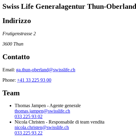
Swiss Life Generalagentur Thun-Oberlan
Indirizzo
Frutigenstrasse 2
3600
Thun
Contatto
Email:
ga.thun-oberland@swisslife.ch
Phone:
+41 33 225 93 00
Team
Thomas Jampen
-
Agente generale
thomas.jampen@swisslife.ch
033 225 93 02
Nicola Christen
-
Responsabile di team vendita
nicola.christen@swisslife.ch
033 225 93 22