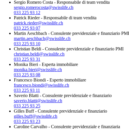
Sergio Romero Costa
-
Responsabile di team vendita
sergio.romerocosta@swisslife.ch
033 225 93 12
Patrick Rieder
-
Responsabile di team vendita
patrick.rieder@swisslife.ch
033 225 93 07
Martin Aeschbach
-
Consulente previdenziale e finanziario PM
martin.aeschbach@swisslife.ch
033 225 93 10
Christian Beldi
-
Consulente previdenziale e finanziario PMI
christian.beldi@swisslife.ch
033 225 93 31
Monika Bieri
-
Esperta immobiliare
monika.bieri@swisslife.ch
033 225 93 08
Francesco Biondi
-
Esperto immobiliare
francesco.biondi@swisslife.ch
033 225 93 11
Saverio Blatti
-
Consulente previdenziale e finanziario
saverio.blatti@swisslife.ch
033 225 93 25
Gilles Buff
-
Consulente previdenziale e finanziario
gilles.buff@swisslife.ch
033 225 93 23
Caroline Carvalho
-
Consulente previdenziale e finanziaria