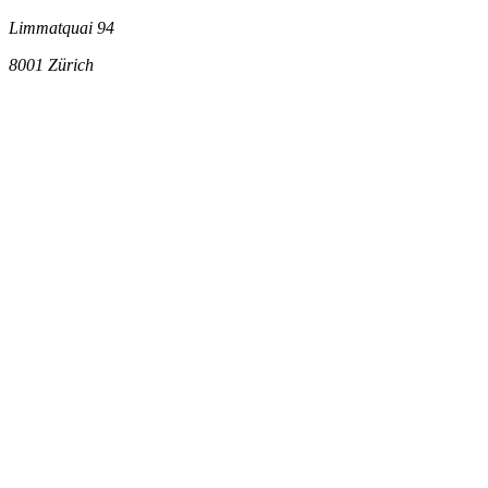
Limmatquai 94
8001
Zürich