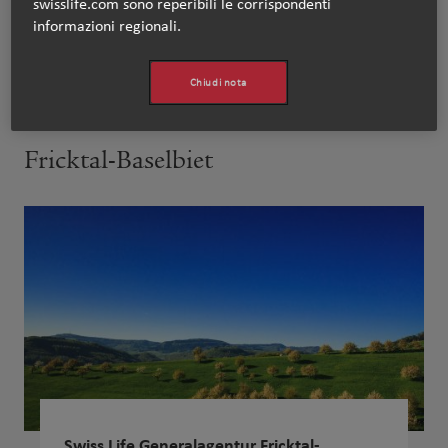
swisslife.com sono reperibili le corrispondenti
informazioni regionali.
www.swisslife.ch/basel
Chiudi nota
Fricktal-Baselbiet
Swiss Life Generalagentur Fricktal-