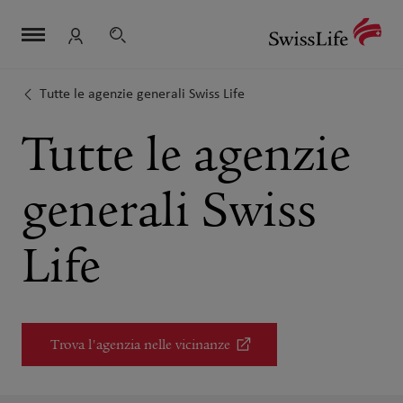
Salta
Navigazione
Meta
Logo
la
navigazione
Ricerca
Login
navigazione
dei
collegamenti
Tutte le agenzie generali Swiss Life
Tutte le agenzie
generali Swiss
Life
Trova l'agenzia nelle vicinanze