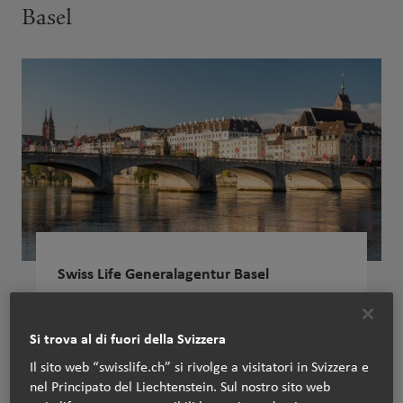
Basel
Swiss Life Generalagentur Basel
Christian Michel
Aeschenvorstadt 67
Si trova al di fuori della Svizzera
4051 Basel
Il sito web “swisslife.ch” si rivolge a visitatori in Svizzera e
nel Principato del Liechtenstein. Sul nostro sito web
+41 61 227 88 33
Tel: