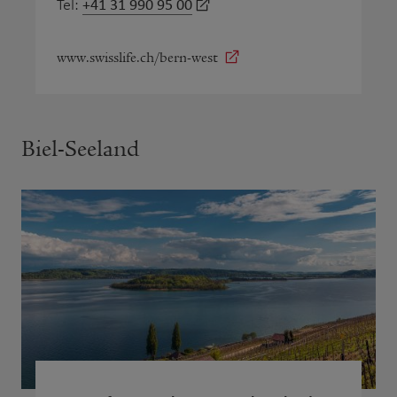
+41 31 990 95 00
Tel:
www.swisslife.ch/bern-west
Biel-Seeland