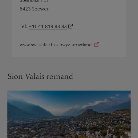
Steinbislin 17
6423 Seewen
+41 41 819 83 83
Tel:
www.swisslife.ch/schwyz-urnerland
Sion-Valais romand